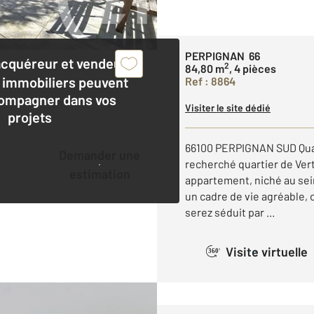
PERPIGNAN 66
acquéreur et vendeur,
2
84,80 m
, 4 pièces
 immobiliers peuvent
Ref : 8864
ompagner dans vos
Visiter le site dédié
projets
66100 PERPIGNAN SUD Quart
Demander une
recherché quartier de Vert
estimation
appartement, niché au sei
un cadre de vie agréable, c
serez séduit par ...
Visite virtuelle
360°