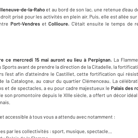
illeneuve-de-la-Raho
et au bord de son lac, une retenue d’eau 
oit prisé pour les activités en plein air. Puis, elle est allée su
entre
Port-Vendres
et
Collioure.
C’était ensuite le temps de r
re ce mercredi 15 mai auront eu lieu à Perpignan.
La Flamme 
Sports avant de prendre la direction de la Citadelle, la fortificati
rs l’est afin d’atteindre le Castillet, cette fortification qui rés
 de la Catalogne, au cœur du quartier Clémenceau. La célébrati
ns et de spectacles, a eu pour cadre majestueux le
Palais des r
de son promontoire depuis le XIIIe siècle, a offert un décor idéa
nais.
et accessible à tous vous a attendu avec notamment :
s par les collectivités : sport, musique, spectacle…