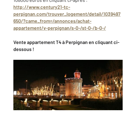
http://www.century21-tc-
perpignan.com/trouver_logement/detail/1039497
650/?came_from=/annonces/achat-
appartement/v-perpignan/s-0-/st-0-/b-0-/
Vente appartement T4 à Perpignan en cliquant ci-
dessous !