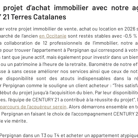
 projet d’achat immobilier avec notre 
21 Terres Catalanes​
er votre projet immobilier de vente, achat ou location en 2026 
marché de l’ancien
en Occitanie
sont restés stables avec -0,5 
la collaboration de 12 professionnels de l’immobilier, notre
pour trouver l’appartement à
Perpignan
qui correspond à votr
 tant que jeune actif, mais également pour investir dans un bien
 ou un patrimoine à l’heure de la retraite. Baromètre de notre ef
sse à sans cesse améliorer nos services ainsi que ceux de no
e disponibilité sont des atouts indispensables dans la r
ur
Perpignan
comme le souligne un client acheteur : “Très satis
but du projet jusqu'à l'acquisition du bien. Par leur disponibili
iles, l'équipe de CENTURY 21 a contribué à la réussite du projet
n
parcours de l’acquéreur serein
. Alors démarrons ensemble en t
r
Perpignan
en faisant le choix de l’accompagnement CENTURY 21 p
de vie mérite
.
Perpignan
dans un T3 ou T4
et acheter un appartement atypiqu