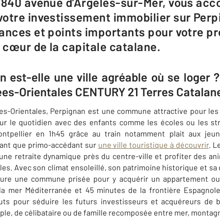
e 840 avenue d’Argelès-sur-Mer, vous a
otre investissement immobilier sur Perp
ances et points importants pour votre pro
cœur de la capitale catalane.
 est-elle une ville agréable où se loger 
ées-Orientales CENTURY 21 Terres Catalan
s-Orientales, Perpignan est une commune attractive pour les 
r le quotidien avec des enfants comme les écoles ou les st
ontpellier en 1h45 grâce au train notamment plait aux jeu
tant que primo-accédant sur
une ville touristique à découvrir
. L
ne retraite dynamique près du centre-ville et profiter des anim
les. Avec son climat ensoleillé, son patrimoine historique et sa
re une commune prisée pour y acquérir un appartement ou i
a mer Méditerranée et 45 minutes de la frontière Espagnole
s pour séduire les futurs investisseurs et acquéreurs de bi
uple, de célibataire ou de famille recomposée entre mer, monta