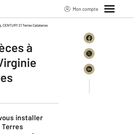
Mon compte
ecq​, CENTURY 21 Terres Catalanes
ces ​à​
Virginie
nes
 Terres