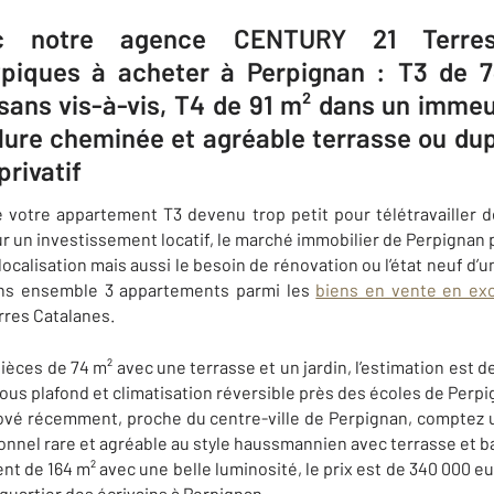
c notre agence CENTURY 21 Terres
piques à acheter à Perpignan​ : T3 de 
n sans vis-à-vis, ​T4 de 91 m² dans un imm
ure cheminée et agréable terrasse ou ​dup
privatif
 votre appartement T3 devenu trop petit pour télétravailler d
r un investissement locatif, le marché immobilier de
Perpignan
a localisation mais aussi le besoin de rénovation ou l’état neuf d
ns ensemble 3 appartements parmi les
biens en vente en exc
res Catalanes
.
èces de 74 m² avec une terrasse et un jardin, l’estimation est d
ous plafond et climatisation réversible près des écoles de
Perpi
ové récemment, proche du centre-ville de
Perpignan
, comptez 
onnel rare et agréable au style haussmannien avec terrasse et b
t de 164 m² avec une belle luminosité, le prix est de 340 000 eur
quartier des écrivains à Perpignan.