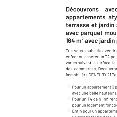
Découvrons ave
appartements aty
terrasse et jardi
avec parquet moul
164 m² avec jardin 
Que vous souhaitiez vendre
enfant ou acheter un T4 pou
variés suivant la surface, l
des commerces. Découvro
immobilière
CENTURY 21 Ter
Pour un appartement 3 pi
avec une belle hauteur s
Pour un T4 de 91 m² rén
pour un logement foncti
Enfin pour un appartemen
un garage fermé dans le 